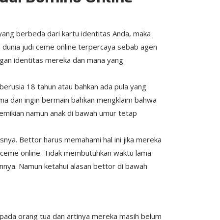
yang berbeda dari kartu identitas Anda, maka
m dunia judi ceme online terpercaya sebab agen
engan identitas mereka dan mana yang
berusia 18 tahun atau bahkan ada pula yang
sama dan ingin bermain bahkan mengklaim bahwa
emikian namun anak di bawah umur tetap
nya. Bettor harus memahami hal ini jika mereka
 ceme online. Tidak membutuhkan waktu lama
annya. Namun ketahui alasan bettor di bawah
 pada orang tua dan artinya mereka masih belum