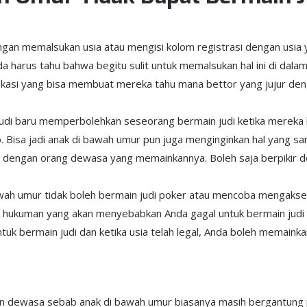
engan memalsukan usia atau mengisi kolom registrasi dengan usia 
a harus tahu bahwa begitu sulit untuk memalsukan hal ini di dala
ifikasi yang bisa membuat mereka tahu mana bettor yang jujur d
judi baru memperbolehkan seseorang bermain judi ketika mereka 
. Bisa jadi anak di bawah umur pun juga menginginkan hal yang 
 dengan orang dewasa yang memainkannya. Boleh saja berpikir d
wah umur tidak boleh bermain judi poker atau mencoba mengakses
n hukuman yang akan menyebabkan Anda gagal untuk bermain judi
tuk bermain judi dan ketika usia telah legal, Anda boleh memaink
kan dewasa sebab anak di bawah umur biasanya masih bergantung