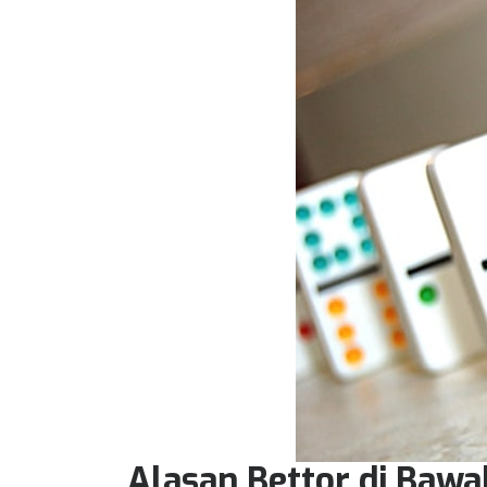
Alasan Bettor di Baw