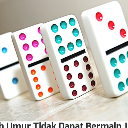
ah Umur Tidak Dapat Bermain J