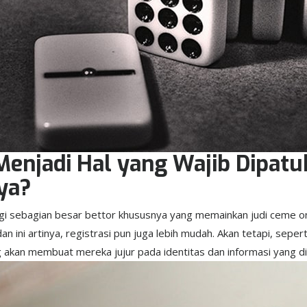
enjadi Hal yang Wajib Dipatuh
ya?
bagi sebagian besar bettor khususnya yang memainkan judi ceme on
 ini artinya, registrasi pun juga lebih mudah. Akan tetapi, sepert
 akan membuat mereka jujur pada identitas dan informasi yang d