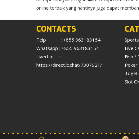
online terbaik yang nantinya juga dapat memba
CONTACTS
CAT
Telp : +855 963183154
Sport
Whatsapp : +855 963183154
Live C
Livechat :
Fish /
https://direct.lc.chat/7307921/
Poker 
Togel 
Slot O