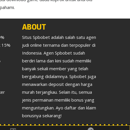
ipahami.
ABOUT
0%
Situs Spbobet adalah salah satu agen
k 15%
judi online ternama dan terpopuler di
%
Indonesia. Agen Spbobet sudah
%
berdiri lama dan kini sudah memiliki
banyak sekali member yang telah
bergabung didalamnya. Spbobet juga
menawarkan deposit dengan harga
ker
murah terjangkau. Selain itu, semua
jenis permainan memiliki bonus yang
menguntungkan. Ayo daftar dan klaim
bonusnya sekarang!