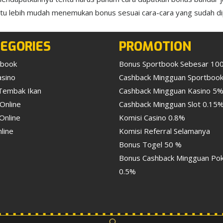
ntu lebih mudah menemukan bonus sesuai cara-cara yang sudah d
EGORIES
PROMOTION
sbook
Bonus Sportbook Sebesar 10
asino
Cashback Mingguan Sportboo
 Tembak Ikan
Cashback Mingguan Kasino 5
Online
Cashback Mingguan Slot 0.15
Online
Komisi Casino 0.8%
nline
Komisi Referral Selamanya
Bonus Togel 50 %
Bonus Cashback Mingguan Po
0.5%