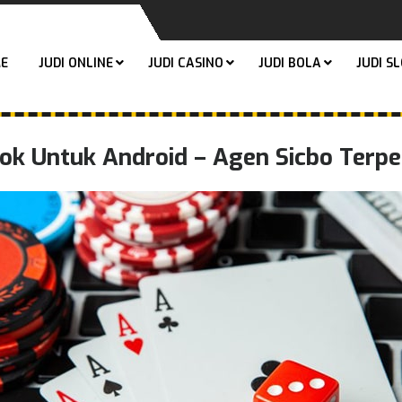
E
JUDI ONLINE
JUDI CASINO
JUDI BOLA
JUDI S
k Untuk Android – Agen Sicbo Terpe