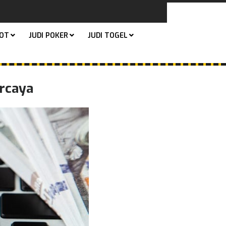
LOT
JUDI POKER
JUDI TOGEL
rcaya