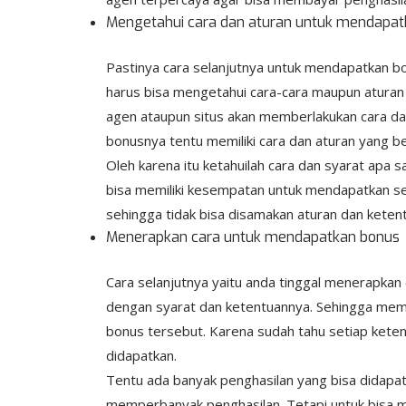
Mengetahui cara dan aturan untuk mendapa
Pastinya cara selanjutnya untuk mendapatkan bo
harus bisa mengetahui cara-cara maupun aturan 
agen ataupun situs akan memberlakukan cara da
bonusnya tentu memiliki cara dan aturan yang 
Oleh karena itu ketahuilah cara dan syarat apa
bisa memiliki kesempatan untuk mendapatkan se
sehingga tidak bisa disamakan aturan dan keten
Menerapkan cara untuk mendapatkan bonus
Cara selanjutnya yaitu anda tinggal menerapka
dengan syarat dan ketentuannya. Sehingga memb
bonus tersebut. Karena sudah tahu setiap kete
didapatkan.
Tentu ada banyak penghasilan yang bisa didapatk
memperbanyak penghasilan. Tetapi untuk bisa 