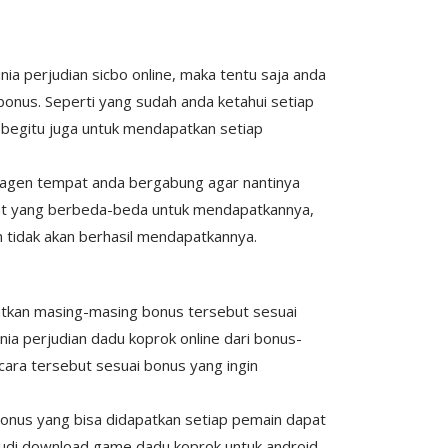
a perjudian sicbo online, maka tentu saja anda
onus. Seperti yang sudah anda ketahui setiap
begitu juga untuk mendapatkan setiap
h agen tempat anda bergabung agar nantinya
arat yang berbeda-beda untuk mendapatkannya,
n tidak akan berhasil mendapatkannya.
patkan masing-masing bonus tersebut sesuai
a perjudian dadu koprok online dari bonus-
ara tersebut sesuai bonus yang ingin
 bonus yang bisa didapatkan setiap pemain dapat
udi download game dadu koprok untuk android