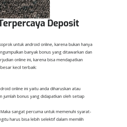
Terpercaya Deposit
oprok untuk android online, karena bukan hanya
mengumpulkan banyak bonus yang ditawarkan dan
judian online ini, karena bisa mendapatkan
besar kecil terbaik:
oid online ini yaitu anda diharuskan atau
un jumlah bonus yang didapatkan oleh setiap
ar. Maka sangat percuma untuk memenuhi syarat-
itu harus bisa lebih selektif dalam memilih