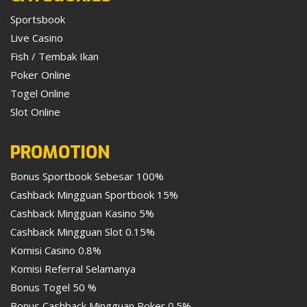
Sportsbook
Live Casino
Fish / Tembak Ikan
Poker Online
Togel Online
Slot Online
PROMOTION
Bonus Sportbook Sebesar 100%
Cashback Mingguan Sportbook 15%
Cashback Mingguan Kasino 5%
Cashback Mingguan Slot 0.15%
Komisi Casino 0.8%
Komisi Referral Selamanya
Bonus Togel 50 %
Bonus Cashback Mingguan Poker 0.5%