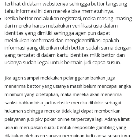
terlihat di dalam websitenya sehingga bettor langsung
tahu informasi ini dan mereka bisa mematuhinya.
Ketika bettor melakukan registrasi, maka masing-masing
dari mereka harus melakukan verifikasi usia dalam
identitas yang dimiliki sehingga agen pun dapat
melakukan konfirmasi dan mengidentifikasi apakah
informasi yang diberikan oleh bettor sudah sama dengan
yang tercatat di dalam kartu identitas milik bettor dan
usianya sudah legal untuk bermain judi capsa susun.
Jika agen sampai melakukan pelanggaran bahkan juga
menerima bettor yang usianya masih belum mencapai angka
minimum yang ditetapkan, maka mereka akan menerima
sanksi bahkan bisa jadi website mereka diblokir sebagai
hukuman sehingga mereka tidak lagi dapat memberikan
pelayanan judi pkv poker online terpercaya lagi. Adanya limit
usia ini merupakan suatu bentuk resposible gambling yang
dilakukan oleh agen supaya permainan judi capsa susun juga