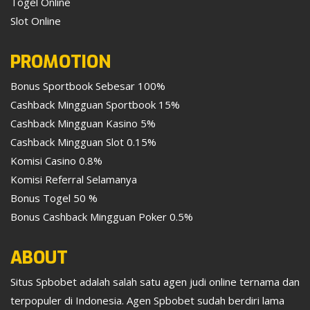
Togel Online
Slot Online
PROMOTION
Bonus Sportbook Sebesar 100%
Cashback Mingguan Sportbook 15%
Cashback Mingguan Kasino 5%
Cashback Mingguan Slot 0.15%
Komisi Casino 0.8%
Komisi Referral Selamanya
Bonus Togel 50 %
Bonus Cashback Mingguan Poker 0.5%
ABOUT
Situs Spbobet adalah salah satu agen judi online ternama dan
terpopuler di Indonesia. Agen Spbobet sudah berdiri lama