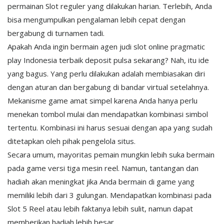
permainan Slot reguler yang dilakukan harian. Terlebih, Anda
bisa mengumpulkan pengalaman lebih cepat dengan
bergabung di turnamen tadi.
Apakah Anda ingin bermain agen judi slot online pragmatic
play Indonesia terbaik deposit pulsa sekarang? Nah, itu ide
yang bagus. Yang perlu dilakukan adalah membiasakan diri
dengan aturan dan bergabung di bandar virtual setelahnya.
Mekanisme game amat simpel karena Anda hanya perlu
menekan tombol mulai dan mendapatkan kombinasi simbol
tertentu. Kombinasi ini harus sesuai dengan apa yang sudah
ditetapkan oleh pihak pengelola situs.
Secara umum, mayoritas pemain mungkin lebih suka bermain
pada game versi tiga mesin reel. Namun, tantangan dan
hadiah akan meningkat jika Anda bermain di game yang
memiliki lebih dari 3 gulungan. Mendapatkan kombinasi pada
Slot 5 Reel atau lebih faktanya lebih sulit, namun dapat
memberikan hadiah lebih besar.