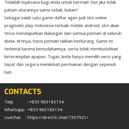
Tidaklah bijaksana bagi Anda untuk bermain Slot jika tidak
paham aturannya sama sekali, bukan?
Sebagai salah satu game daftar agen judi slot online
pragmatic play Indonesia terbaik mobile android, slot akan
terus mendapatkan dukungan dari semua pemain di seluruh
dunia. Artinya, basis pemain takkan berkurang. Game ini
terkenal karena kemudahannya, serta tidak membutuhkan
keterampilan apapun. Tugas Anda hanya memilih versi yang
tepat dan segera menikmati permainan dengan sepenuh
hati.
CONTACTS
Telp : +855 963183154
Whatsapp : +855 963183154
Livechat : https://direct.lc.chat/7307921/