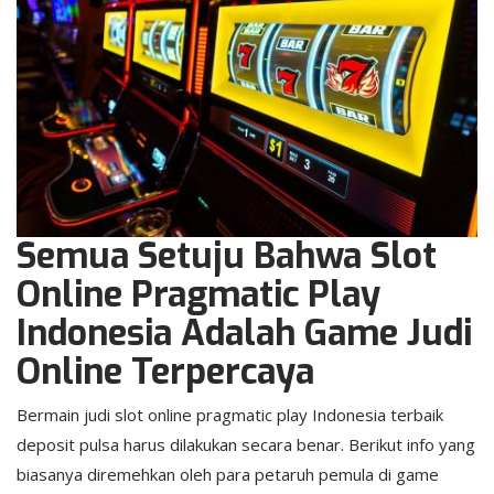
Semua Setuju Bahwa Slot
Online Pragmatic Play
Indonesia Adalah Game Judi
Online Terpercaya
Bermain judi slot online pragmatic play Indonesia terbaik
deposit pulsa harus dilakukan secara benar. Berikut info yang
biasanya diremehkan oleh para petaruh pemula di game