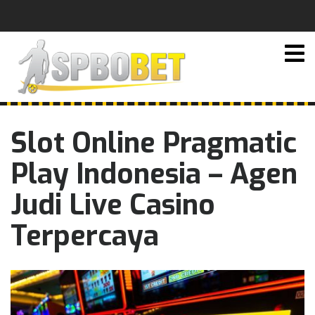
Skip
to
content
O
M
Slot Online Pragmatic
Play Indonesia – Agen
Judi Live Casino
Terpercaya