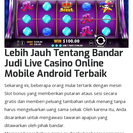
Lebih Jauh Tentang Bandar
Judi Live Casino Online
Mobile Android Terbaik
Sekarang ini, beberapa orang mulai tertarik dengan mesin
Slot bonus yang memberikan putaran ataus sesi secara
gratis dan memberi peluang tambahan untuk menang tanpa
harus mengeluarkan uang sama sekali. Oleh karena itu, Anda
disarankan untuk mengawasi tawaran apapun yang
ditawarkan oleh pihak bandar.